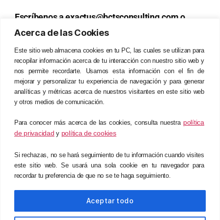
Escríbenos a exactus@bctsconsulting.com o
llámanos al
+51 997 500 500
. También puedes
Acerca de las Cookies
visitar
www.exactuserp.com
y dar el primer paso
Este sitio web almacena cookies en tu PC, las cuales se utilizan para
hacia una gestión del tiempo realmente eficiente.
recopilar información acerca de tu interacción con nuestro sitio web y
nos permite recordarte. Usamos esta información con el fin de
mejorar y personalizar tu experiencia de navegación y para generar
SOLICITA MÁS INFORMACIÓN
analíticas y métricas acerca de nuestros visitantes en este sitio web
y otros medios de comunicación.
política
Para conocer más acerca de las cookies, consulta nuestra
de privacidad
política de cookies
y
Si rechazas, no se hará seguimiento de tu información cuando visites
este sitio web. Se usará una sola cookie en tu navegador para
recordar tu preferencia de que no se te haga seguimiento.
© 2024 BCTS Consulting. Todos los derechos reservados.
Aceptar todo
Política de privacidad.
Política de cookies.