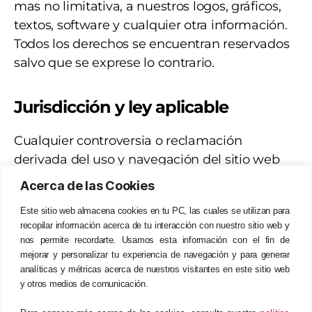
mas no limitativa, a nuestros logos, gráficos,
textos, software y cualquier otra información.
Todos los derechos se encuentran reservados
salvo que se exprese lo contrario.
Jurisdicción y ley aplicable
Cualquier controversia o reclamación
derivada del uso y navegación del sitio web
de BCTS así como de la aplicación de los
Acerca de las Cookies
términos y condiciones de la política de
Este sitio web almacena cookies en tu PC, las cuales se utilizan para
privacidad se resolverá de acuerdo con las
recopilar información acerca de tu interacción con nuestro sitio web y
leyes y jurisdicción de la República del Perú.
nos permite recordarte. Usamos esta información con el fin de
mejorar y personalizar tu experiencia de navegación y para generar
analíticas y métricas acerca de nuestros visitantes en este sitio web
y otros medios de comunicación.