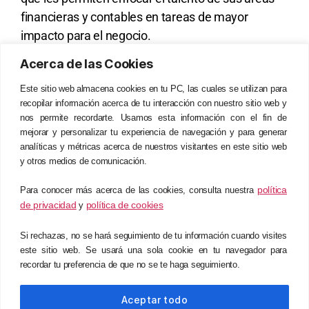
financieras y contables en tareas de mayor
impacto para el negocio.
Acerca de las Cookies
Conoce más sobre Exactus, solicita una demo:
exactus@bctsonsulting.com
| +51 997 500 500
Este sitio web almacena cookies en tu PC, las cuales se utilizan para
recopilar información acerca de tu interacción con nuestro sitio web y
nos permite recordarte. Usamos esta información con el fin de
SOLICITA UNA DEMO
mejorar y personalizar tu experiencia de navegación y para generar
analíticas y métricas acerca de nuestros visitantes en este sitio web
y otros medios de comunicación.
política
Para conocer más acerca de las cookies, consulta nuestra
de privacidad
política de cookies
y
Si rechazas, no se hará seguimiento de tu información cuando visites
este sitio web. Se usará una sola cookie en tu navegador para
recordar tu preferencia de que no se te haga seguimiento.
© 2024 BCTS Consulting. Todos los derechos reservados.
Aceptar todo
Política de privacidad.
Política de cookies.