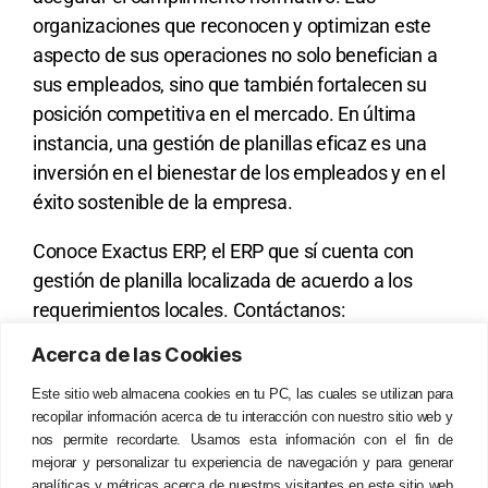
organizaciones que reconocen y optimizan este
aspecto de sus operaciones no solo benefician a
sus empleados, sino que también fortalecen su
posición competitiva en el mercado. En última
instancia, una gestión de planillas eficaz es una
inversión en el bienestar de los empleados y en el
éxito sostenible de la empresa.
Conoce Exactus ERP, el ERP que sí cuenta con
gestión de planilla localizada de acuerdo a los
requerimientos locales. Contáctanos:
Acerca de las Cookies
Email:
exactus@bctsconsulting.com
|
Cel/WhatsApp
+51 997 500 500
Este sitio web almacena cookies en tu PC, las cuales se utilizan para
recopilar información acerca de tu interacción con nuestro sitio web y
nos permite recordarte. Usamos esta información con el fin de
SOLICITA UNA DEMO
mejorar y personalizar tu experiencia de navegación y para generar
analíticas y métricas acerca de nuestros visitantes en este sitio web