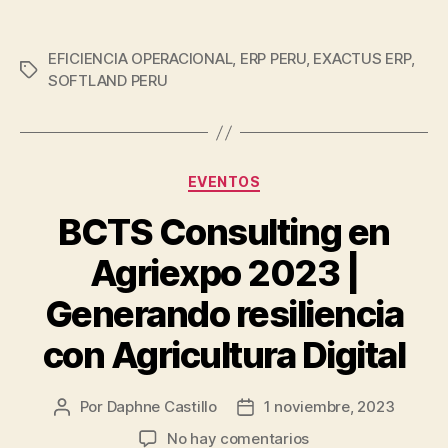
d
e
EFICIENCIA OPERACIONAL
,
ERP PERU
,
EXACTUS ERP
,
v
SOFTLAND PERU
i
d
e
o
EVENTOS
BCTS Consulting en
Agriexpo 2023 |
Generando resiliencia
con Agricultura Digital
Por
Daphne Castillo
1 noviembre, 2023
No hay comentarios