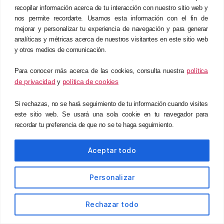
recopilar información acerca de tu interacción con nuestro sitio web y
La colaboración entre BCTS Consulting,
AGRIVI
y
nos permite recordarte. Usamos esta información con el fin de
Exactus ERP
en Agriexpo 2023 resaltó la sinergia
mejorar y personalizar tu experiencia de navegación y para generar
analíticas y métricas acerca de nuestros visitantes en este sitio web
entre las diferentes soluciones y servicios que
y otros medios de comunicación.
BCTS Consulting ofrece. Al integrar software de
gestión agrícola con sistemas de planificación de
política
Para conocer más acerca de las cookies, consulta nuestra
recursos empresariales (ERP) como Exactus y la
de privacidad
política de cookies
y
consultoría especializada que ofrecemos,
ayudamos a fortalecer la capacidad de los
Si rechazas, no se hará seguimiento de tu información cuando visites
este sitio web. Se usará una sola cookie en tu navegador para
agricultores y empresas agroindustriales para
recordar tu preferencia de que no se te haga seguimiento.
afrontar los desafíos del sector de manera
efectiva.
Aceptar todo
La participación de BCTS Consulting en Agriexpo
2023, junto con sus partners
AGRIVI
y
Exactus
Personalizar
ERP
subrayan el compromiso de la empresa con
la promoción de la agricultura digital en un
Rechazar todo
contexto económico desafiante. Estas iniciativas