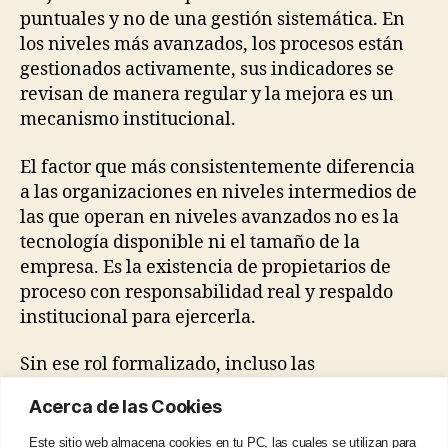
puntuales y no de una gestión sistemática. En
los niveles más avanzados, los procesos están
gestionados activamente, sus indicadores se
revisan de manera regular y la mejora es un
mecanismo institucional.
El factor que más consistentemente diferencia
a las organizaciones en niveles intermedios de
las que operan en niveles avanzados no es la
tecnología disponible ni el tamaño de la
empresa. Es la existencia de propietarios de
proceso con responsabilidad real y respaldo
institucional para ejercerla.
Sin ese rol formalizado, incluso las
organizaciones con buenos sistemas y procesos
Acerca de las Cookies
bien diseñados tienden a estancarse: ejecutan
bien en condiciones estables pero tienen
Este sitio web almacena cookies en tu PC, las cuales se utilizan para