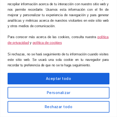
dificultades para adaptarse con rapidez, para
recopilar información acerca de tu interacción con nuestro sitio web y
nos permite recordarte. Usamos esta información con el fin de
escalar sin perder consistencia y para
mejorar y personalizar tu experiencia de navegación y para generar
demostrar el impacto de sus inversiones en
analíticas y métricas acerca de nuestros visitantes en este sitio web
mejora operativa.
y otros medios de comunicación.
Por qué este rol es difícil de institucionalizar
política
Para conocer más acerca de las cookies, consulta nuestra
en empresas peruanas
de privacidad
política de cookies
y
Si rechazas, no se hará seguimiento de tu información cuando visites
La razón por la que muchas organizaciones en
este sitio web. Se usará una sola cookie en tu navegador para
Perú no tienen propietarios de proceso
recordar tu preferencia de que no se te haga seguimiento.
formalizados no es la falta de conocimiento
sobre el concepto. Es la incomodidad
Aceptar todo
organizacional que implica su implementación.
Personalizar
Los procesos transversales carecen de
propietario, en la mayoría de los casos, porque
formalizarlo exige resolver conflictos de
Rechazar todo
territorio entre departamentos que