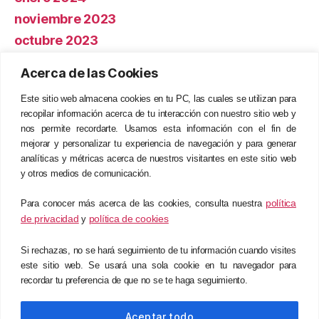
noviembre 2023
octubre 2023
Acerca de las Cookies
Categorías
Este sitio web almacena cookies en tu PC, las cuales se utilizan para
recopilar información acerca de tu interacción con nuestro sitio web y
ERP
nos permite recordarte. Usamos esta información con el fin de
Eventos
mejorar y personalizar tu experiencia de navegación y para generar
analíticas y métricas acerca de nuestros visitantes en este sitio web
HCM
y otros medios de comunicación.
Sin categoría
política
Para conocer más acerca de las cookies, consulta nuestra
de privacidad
política de cookies
y
Meta
Si rechazas, no se hará seguimiento de tu información cuando visites
Iniciar sesión
este sitio web. Se usará una sola cookie en tu navegador para
recordar tu preferencia de que no se te haga seguimiento.
Feed de entradas
Feed de comentarios
Aceptar todo